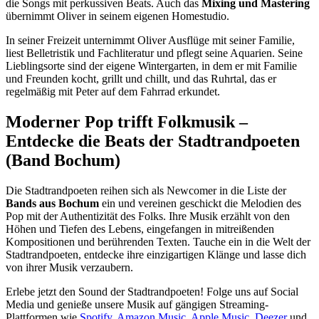
die Songs mit perkussiven Beats. Auch das
Mixing und Mastering
übernimmt Oliver in seinem eigenen Homestudio.
In seiner Freizeit unternimmt Oliver Ausflüge mit seiner Familie,
liest Belletristik und Fachliteratur und pflegt seine Aquarien. Seine
Lieblingsorte sind der eigene Wintergarten, in dem er mit Familie
und Freunden kocht, grillt und chillt, und das Ruhrtal, das er
regelmäßig mit Peter auf dem Fahrrad erkundet.
Moderner Pop trifft Folkmusik –
Entdecke die Beats der Stadtrandpoeten
(Band Bochum)
Die Stadtrandpoeten reihen sich als Newcomer in die Liste der
Bands aus Bochum
ein und vereinen geschickt die Melodien des
Pop mit der Authentizität des Folks. Ihre Musik erzählt von den
Höhen und Tiefen des Lebens, eingefangen in mitreißenden
Kompositionen und berührenden Texten. Tauche ein in die Welt der
Stadtrandpoeten, entdecke ihre einzigartigen Klänge und lasse dich
von ihrer Musik verzaubern.
Erlebe jetzt den Sound der Stadtrandpoeten! Folge uns auf Social
Media und genieße unsere Musik auf gängigen Streaming-
Plattformen wie
Spotify
,
Amazon Music
,
Apple Music
,
Deezer
und