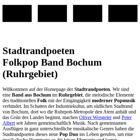
Stadtrandpoeten
Folkpop Band Bochum
(Ruhrgebiet)
Willkommen auf der Homepage der
Stadtrandpoeten
. Wir sind
eine
Band aus Bochum
im
Ruhrgebiet
, die melodische Elemente
des traditionellen
Folk
mit der Eingängigkeit
moderner Popmusik
verbindet. Im Schatten der Industriekultur, am südlichen Stadtrand
von Bochum, dort wo die Ruhrpott-Metropole den Atem anhält und
das Grün des Landes beginnt, machen
Oliver Wengeler
und
Peter
Albert
seit Jahren gemeinschaftlich Musik. Nach gemeinsamen
Ausflügen in ganz unterschiedliche musikalische Genres haben die
Stadtrandpoeten dieses neue
Pop Duo
ins Leben gerufen, um eine
musikalische Hommage an die leisen Momente und lauten