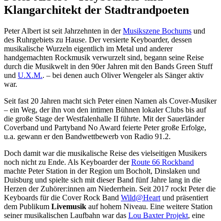
Klangarchitekt der Stadtrandpoeten
Peter Albert ist seit Jahrzehnten in der
Musikszene Bochums
und
des Ruhrgebiets zu Hause. Der versierte Keyboarder, dessen
musikalische Wurzeln eigentlich im Metal und anderer
handgemachten Rockmusik verwurzelt sind, begann seine Reise
durch die Musikwelt in den 90er Jahren mit den Bands Green Stuff
und
U.X.M.
. – bei denen auch Oliver Wengeler als Sänger aktiv
war.
Seit fast 20 Jahren macht sich Peter einen Namen als Cover-Musiker
– ein Weg, der ihn von den intimen Bühnen lokaler Clubs bis auf
die große Stage der Westfalenhalle II führte. Mit der Sauerländer
Coverband und Partyband No Award feierte Peter große Erfolge,
u.a. gewann er den Bandwettbewerb von Radio 91.2.
Doch damit war die musikalische Reise des vielseitigen Musikers
noch nicht zu Ende. Als Keyboarder der
Route 66 Rockband
machte Peter Station in der Region um Bocholt, Dinslaken und
Duisburg und spielte sich mit dieser Band fünf Jahre lang in die
Herzen der Zuhörer:innen am Niederrhein. Seit 2017 rockt Peter die
Keyboards für die Cover Rock Band
Wild@Heart
und präsentiert
dem Publikum
Livemusik
auf hohem Niveau. Eine weitere Station
seiner musikalischen Laufbahn war das
Lou Baxter Projekt
, eine